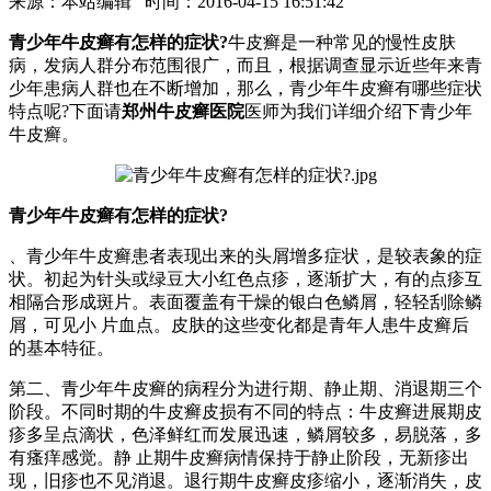
来源：本站编辑 时间：2016-04-15 16:51:42
青少年牛皮癣有怎样的症状?
牛皮癣是一种常见的慢性皮肤
病，发病人群分布范围很广，而且，根据调查显示近些年来青
少年患病人群也在不断增加，那么，青少年牛皮癣有哪些症状
特点呢?下面请
郑州牛皮癣医院
医师为我们详细介绍下青少年
牛皮癣。
青少年牛皮癣有怎样的症状?
、青少年牛皮癣患者表现出来的头屑增多症状，是较表象的症
状。初起为针头或绿豆大小红色点疹，逐渐扩大，有的点疹互
相隔合形成斑片。表面覆盖有干燥的银白色鳞屑，轻轻刮除鳞
屑，可见小 片血点。皮肤的这些变化都是青年人患牛皮癣后
的基本特征。
第二、青少年牛皮癣的病程分为进行期、静止期、消退期三个
阶段。不同时期的牛皮癣皮损有不同的特点：牛皮癣进展期皮
疹多呈点滴状，色泽鲜红而发展迅速，鳞屑较多，易脱落，多
有瘙痒感觉。静 止期牛皮癣病情保持于静止阶段，无新疹出
现，旧疹也不见消退。退行期牛皮癣皮疹缩小，逐渐消失，皮