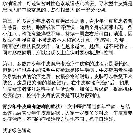
疹消退后，可遗留暂时性色素减退或沉着斑。寻常型牛皮癣是
患病人群中较常见的，占有相当大 的一部分比例。
第三、许多青少年患者在皮损出现之前，青少年牛皮癣患者曾
有感冒、发烧、咽痛或咽干等症状，随后全身或局部出现一些
小红点，稍微有些痒或不痒，持续一周左右后可自行消退，因
反应不明显常常 不被患者本人和家人注意。但感冒、发烧、
咽痛这些症状反复发作，红点越来越大、越痒、越不易消退，
同时形成鳞屑，所以出现以上症状时要积极进行控制。
第四、多数青少年牛皮癣患者治疗牛皮癣的过程都是漫长的。
但是这样也并不能说明牛皮癣就是终生疾病，牛皮癣患者在接
受系统有效的治疗之后，皮损会逐渐消退，皮肤可以恢复正常
肤色，这是很关 键的基础治疗。在牛皮癣临床治好后，如果
牛皮癣患者能注意科学的生活饮食，加强日常保健，提高机体
免疫能力，控制牛皮癣的复发是可以做得到的。
青少年牛皮癣有怎样的症状?
上文中医师通过多年经验，总结
出这几点青少年牛皮癣症状，大家一定要多多料及，牛皮癣要
对症治疗，不同的症状治疗方法也不同，祝早日治好。
就诊绿色通道